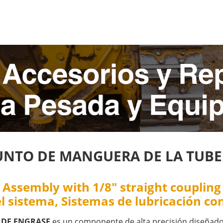
JUNTO DE MANGUERA DE LA TUBE
 Assembly with 1/8" straight coupling
l sistema, Sistemas de lubricación co
 DE ENGRASE
es un componente de alta precisión diseñado