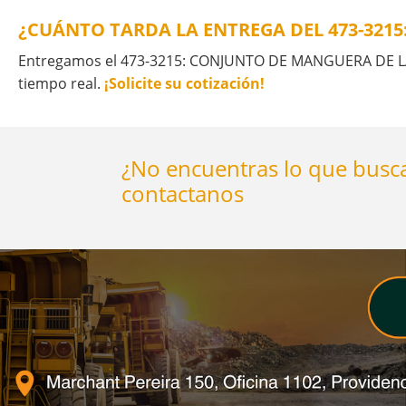
¿CUÁNTO TARDA LA ENTREGA DEL 473-321
Entregamos el 473-3215: CONJUNTO DE MANGUERA DE LA T
tiempo real.
¡Solicite su cotización!
¿No encuentras lo que busca
contactanos