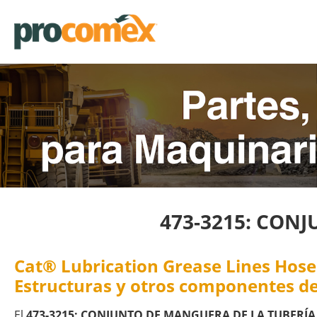
473-3215: CON
Cat® Lubrication Grease Lines Hose
Estructuras y otros componentes de
El
473-3215: CONJUNTO DE MANGUERA DE LA TUBERÍA