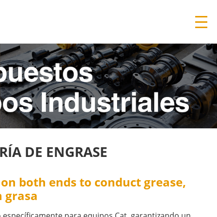
RÍA DE ENGRASE
 on both ends to conduct grease,
n grasa
 específicamente para equipos Cat, garantizando un