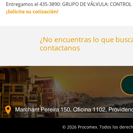
Entregamos el 435-3890: GRUPO DE VÁLVULA: CONTROL DE 
¡Solicite su cotización!
¿No encuentras lo que busca
contactanos
©
2026
Procomex. Todos los derech