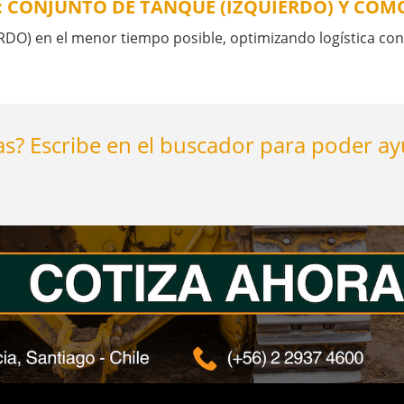
7: CONJUNTO DE TANQUE (IZQUIERDO) Y CÓ
) en el menor tiempo posible, optimizando logística con 
s? Escribe en el buscador para poder a