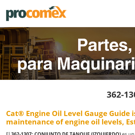
362-1
Cat® Engine Oil Level Gauge Guide 
maintenance of engine oil levels, 
El
362-1307: CONJUNTO DE TANQUE (IZQUIERDO)
es un