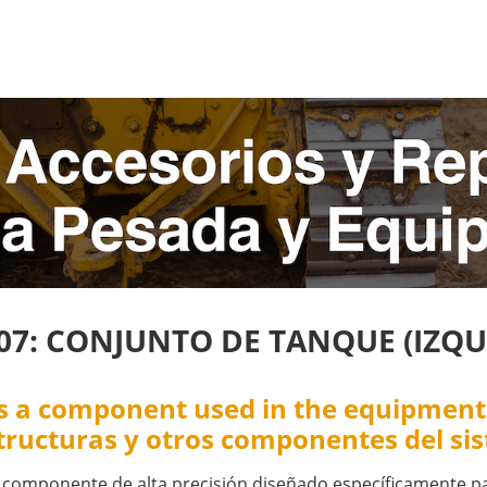
307: CONJUNTO DE TANQUE (IZQU
is a component used in the equipment 
Estructuras y otros componentes del 
 componente de alta precisión diseñado específicamente p