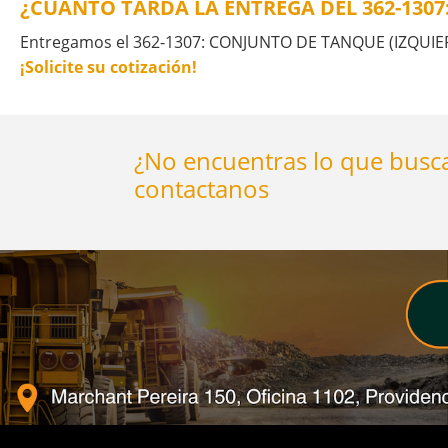
¿CUÁNTO TARDA LA ENTREGA DEL 362-130
Entregamos el 362-1307: CONJUNTO DE TANQUE (IZQUIERDO
¡Solicite su cotización!
¿No encuentras lo que busca
contactanos