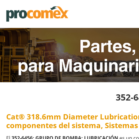
352-
Cat® 318.6mm Diameter Lubrication 
componentes del sistema, Sistemas 
El
352-6456: GRUPO DE BOMBA: LUBRICACIÓN
es un co