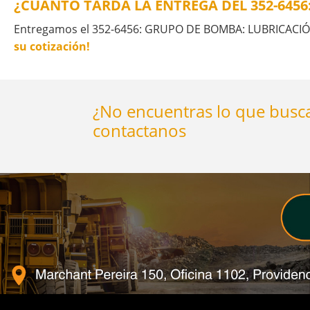
¿CUÁNTO TARDA LA ENTREGA DEL 352-645
Entregamos el 352-6456: GRUPO DE BOMBA: LUBRICACIÓN e
su cotización!
¿No encuentras lo que busca
contactanos