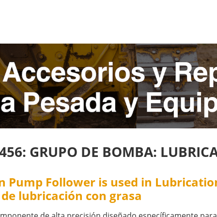
6456: GRUPO DE BOMBA: LUBRIC
Pump Follower is used in Lubrication 
de lubricación con grasa
mponente de alta precisión diseñado específicamente para