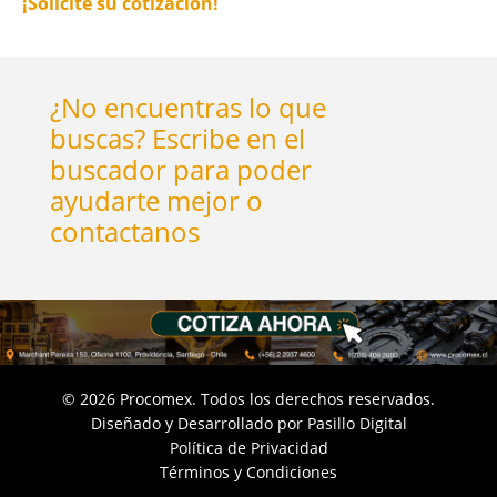
¡Solicite su cotización!
¿No encuentras lo que
buscas? Escribe en el
buscador para poder
ayudarte mejor o
contactanos
©
2026
Procomex. Todos los derechos reservados.
Diseñado y Desarrollado por
Pasillo Digital
Política de Privacidad
Términos y Condiciones