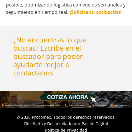
posible, optimizando logística con vuelos semanales y
seguimiento en tiempo real.
¡Solicite su cotización!
¿No encuentras lo que
buscas? Escribe en el
buscador para poder
ayudarte mejor o
contactanos
©
2026
Procomex. Todos los derechos reservados.
Diseñado y Desarrollado por
Pasillo Digital
Política de Privacidad