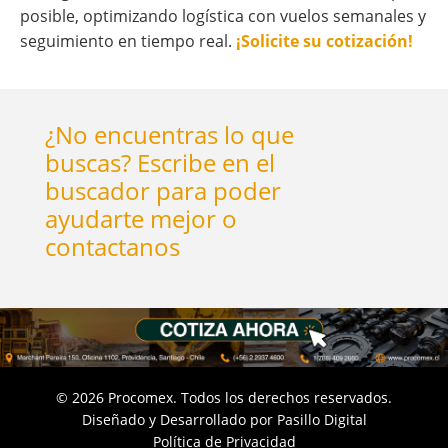
posible, optimizando logística con vuelos semanales y
seguimiento en tiempo real.
¡Solicite su cotización!
¿No encuentras lo que
buscas? Escribe en el
buscador para poder
ayudarte mejor o
contactanos
©
2026
Procomex. Todos los derechos reservados.
Diseñado y Desarrollado por
Pasillo Digital
Política de Privacidad