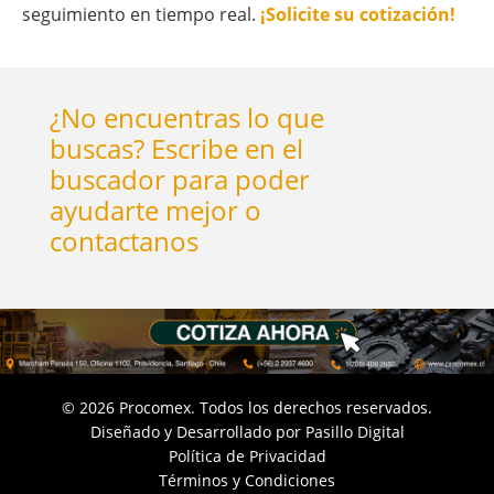
seguimiento en tiempo real.
¡Solicite su cotización!
¿No encuentras lo que
buscas? Escribe en el
buscador para poder
ayudarte mejor o
contactanos
©
2026
Procomex. Todos los derechos reservados.
Diseñado y Desarrollado por
Pasillo Digital
Política de Privacidad
Términos y Condiciones