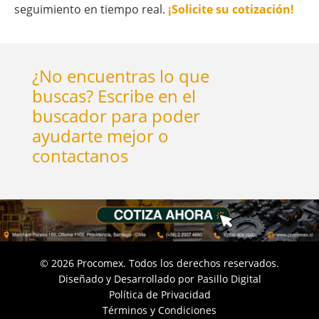
seguimiento en tiempo real.
¡Solicite su cotización!
¿No encuentras lo que
buscas? Escribe en el
buscador para poder
ayudarte mejor o
contactanos
©
2026
Procomex. Todos los derechos reservados.
Diseñado y Desarrollado por
Pasillo Digital
Política de Privacidad
Términos y Condiciones