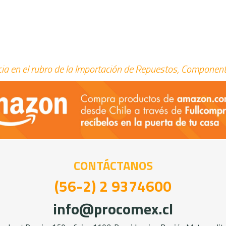
a en el rubro de la Importación de Repuestos, Component
CONTÁCTANOS
(56-2) 2 9374600
info@procomex.cl