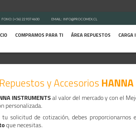
FONO: (+56) 22 937 4600
EMAIL:
INFO@PROCOMEX.CL
ICIO
COMPRAMOS PARA TI
ÁREA REPUESTOS
CARGA 
Repuestos y
Accesorios
HANNA
HANNA INSTRUMENTS
al valor del mercado y con el Me
ón personalizada.
tu solicitud de cotización, debes proporcionarnos 
to
que necesitas.